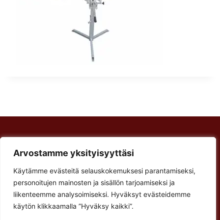
Rakennus Luoma Oy
Arvostamme yksityisyyttäsi
Arvostamme yksityisyyttäsi
Korventie 64
Paalijärvi
Käytämme evästeitä selauskokemuksesi parantamiseksi,
Käytämme evästeitä selauskokemuksesi parantamiseksi,
Käyntiosoite:
personoitujen mainosten ja sisällön tarjoamiseksi ja
personoitujen mainosten ja sisällön tarjoamiseksi ja
Verstastie 3
liikenteemme analysoimiseksi. Hyväksyt evästeidemme
liikenteemme analysoimiseksi. Hyväksyt evästeidemme
käytön klikkaamalla ”Hyväksy kaikki”.
käytön klikkaamalla ”Hyväksy kaikki”.
62900 Alajärvi