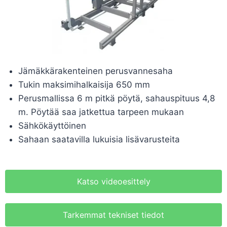
Jämäkkärakenteinen perusvannesaha
Tukin maksimihalkaisija 650 mm
Perusmallissa 6 m pitkä pöytä, sahauspituus 4,8
m. Pöytää saa jatkettua tarpeen mukaan
Sähkökäyttöinen
Sahaan saatavilla lukuisia lisävarusteita
Katso videoesittely
Tarkemmat tekniset tiedot