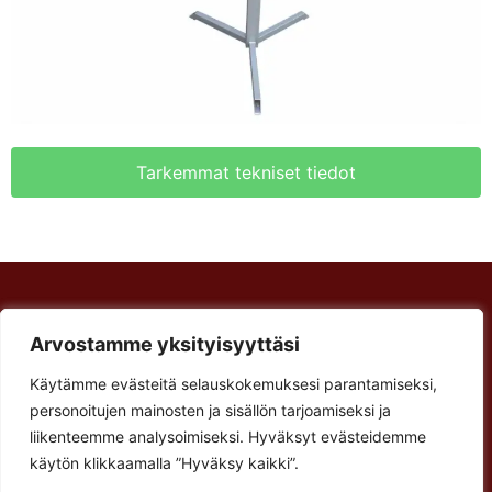
Tarkemmat tekniset tiedot
Rakennus Luoma Oy
Arvostamme yksityisyyttäsi
Arvostamme yksityisyyttäsi
Korventie 64
Paalijärvi
Käytämme evästeitä selauskokemuksesi parantamiseksi,
Käytämme evästeitä selauskokemuksesi parantamiseksi,
Käyntiosoite:
personoitujen mainosten ja sisällön tarjoamiseksi ja
personoitujen mainosten ja sisällön tarjoamiseksi ja
Verstastie 3
liikenteemme analysoimiseksi. Hyväksyt evästeidemme
liikenteemme analysoimiseksi. Hyväksyt evästeidemme
käytön klikkaamalla ”Hyväksy kaikki”.
käytön klikkaamalla ”Hyväksy kaikki”.
62900 Alajärvi