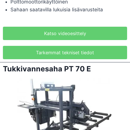
Polttomoottorikäyttöinen
Sahaan saatavilla lukuisia lisävarusteita
Katso videoesittely
Tarkemmat tekniset tiedot
Tukkivannesaha PT 70 E