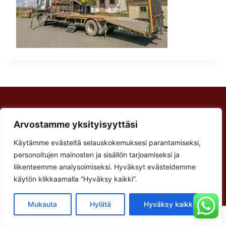
Rakennus Luoma Oy
Arvostamme yksityisyyttäsi
Korventie 64
Paalijärvi
Käytämme evästeitä selauskokemuksesi parantamiseksi,
Käyntiosoite:
personoitujen mainosten ja sisällön tarjoamiseksi ja
Verstastie 3
liikenteemme analysoimiseksi. Hyväksyt evästeidemme
käytön klikkaamalla ”Hyväksy kaikki”.
62900 Alajärvi
Mukauta
Hylätä
Hyväksy kaikki