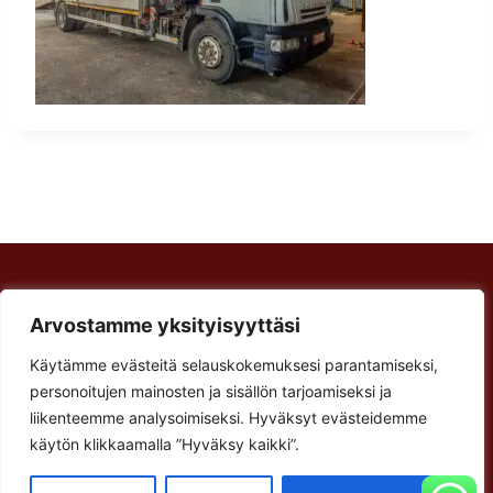
Rakennus Luoma Oy
Arvostamme yksityisyyttäsi
Arvostamme yksityisyyttäsi
Korventie 64
Paalijärvi
Käytämme evästeitä selauskokemuksesi parantamiseksi,
Käytämme evästeitä selauskokemuksesi parantamiseksi,
Käyntiosoite:
personoitujen mainosten ja sisällön tarjoamiseksi ja
personoitujen mainosten ja sisällön tarjoamiseksi ja
Verstastie 3
liikenteemme analysoimiseksi. Hyväksyt evästeidemme
liikenteemme analysoimiseksi. Hyväksyt evästeidemme
käytön klikkaamalla ”Hyväksy kaikki”.
käytön klikkaamalla ”Hyväksy kaikki”.
62900 Alajärvi