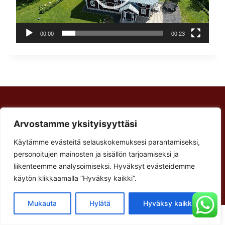
t
o
i
00:00
00:23
s
t
i
n
Rakennus Luoma Oy
Arvostamme yksityisyyttäsi
Korventie 64
Paalijärvi
Käytämme evästeitä selauskokemuksesi parantamiseksi,
Käyntiosoite:
personoitujen mainosten ja sisällön tarjoamiseksi ja
Verstastie 3
liikenteemme analysoimiseksi. Hyväksyt evästeidemme
käytön klikkaamalla ”Hyväksy kaikki”.
62900 Alajärvi
Mukauta
Hylätä
Hyväksy kaikki