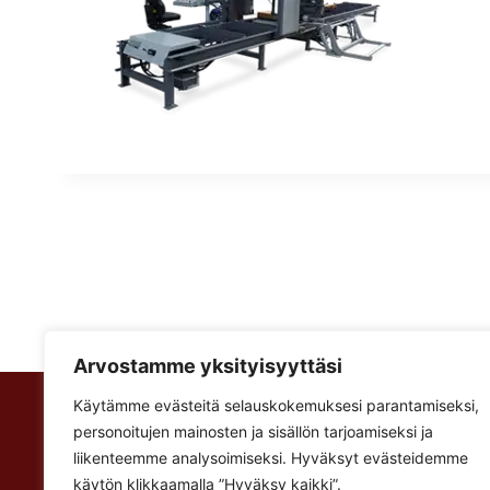
Arvostamme yksityisyyttäsi
Käytämme evästeitä selauskokemuksesi parantamiseksi,
Rakennus Luoma Oy
personoitujen mainosten ja sisällön tarjoamiseksi ja
Korventie 64
liikenteemme analysoimiseksi. Hyväksyt evästeidemme
Paalijärvi
käytön klikkaamalla ”Hyväksy kaikki”.