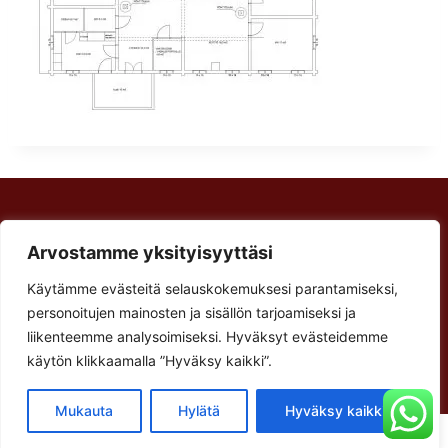
Rakennus Luoma Oy
Arvostamme yksityisyyttäsi
Korventie 64
Paalijärvi
Käytämme evästeitä selauskokemuksesi parantamiseksi,
Käyntiosoite:
personoitujen mainosten ja sisällön tarjoamiseksi ja
Verstastie 3
liikenteemme analysoimiseksi. Hyväksyt evästeidemme
käytön klikkaamalla ”Hyväksy kaikki”.
62900 Alajärvi
Mukauta
Hylätä
Hyväksy kaikki