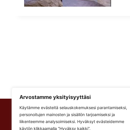
Arvostamme yksityisyyttäsi
Käytämme evästeitä selauskokemuksesi parantamiseksi,
Rakennus Luoma Oy
personoitujen mainosten ja sisällön tarjoamiseksi ja
Korventie 64
liikenteemme analysoimiseksi. Hyväksyt evästeidemme
Paalijärvi
käytön klikkaamalla ”Hyväksy kaikki”.