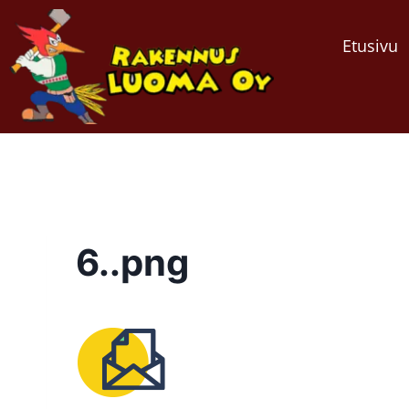
Etusivu
6..png