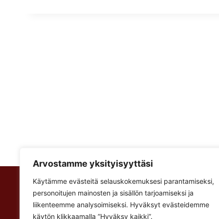
Arvostamme yksityisyyttäsi
Käytämme evästeitä selauskokemuksesi parantamiseksi,
Rakennus Luoma Oy
personoitujen mainosten ja sisällön tarjoamiseksi ja
Korventie 64
liikenteemme analysoimiseksi. Hyväksyt evästeidemme
Paalijärvi
käytön klikkaamalla ”Hyväksy kaikki”.