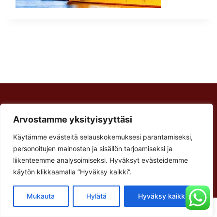
Rakennus Luoma Oy
Arvostamme yksityisyyttäsi
Korventie 64
Paalijärvi
Käytämme evästeitä selauskokemuksesi parantamiseksi,
Käyntiosoite:
personoitujen mainosten ja sisällön tarjoamiseksi ja
Verstastie 3
liikenteemme analysoimiseksi. Hyväksyt evästeidemme
käytön klikkaamalla ”Hyväksy kaikki”.
62900 Alajärvi
Mukauta
Hylätä
Hyväksy kaikki