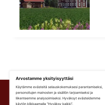
Arvostamme yksityisyyttäsi
Käytämme evästeitä selauskokemuksesi parantamiseksi,
Rakennus Luoma Oy
personoitujen mainosten ja sisällön tarjoamiseksi ja
Korventie 64
liikenteemme analysoimiseksi. Hyväksyt evästeidemme
Paalijärvi
käytön klikkaamalla ”Hyväksy kaikki”.