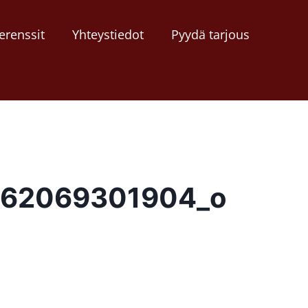
erenssit
Yhteystiedot
Pyydä tarjous
062069301904_o