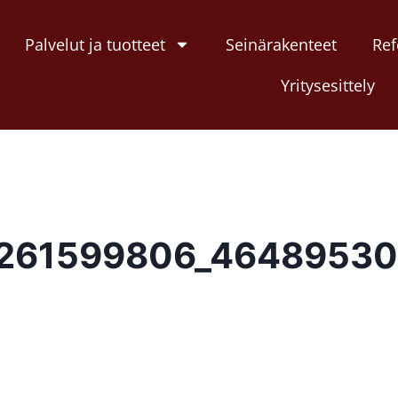
Palvelut ja tuotteet
Seinärakenteet
Ref
Yritysesittely
9261599806_4648953