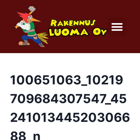
100651063_10219
709684307547_45
241013445203066
88_n